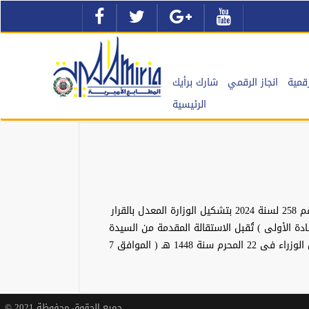
قمية
انجاز الرقمي
شارك برأيك
الرئيسية
قـرار رئيس مجلـس الـوزراء رقـم 2161 لسنـة 2026 رئيس مجلـس الـوزراء بعد الاطلاع على الدستور ؛ وعلى قرار رئيس الجمهورية رقم 258 لسنة 2024 بتشكيل الوزارة المعدل بالقرار
( المــادة الأولى ) تُقبل الاستقالة المقدمة من السيدة
الدكتورة/ جيهان محمد إبراهيم زكى - وزيرة الثقافة . ( المــادة الثانية ) يُنشر هذا القرار فى الجريدة الرسمية . صدر برئاسة مجلس الوزراء فى 22 المحرم سنة 1448 هـ ( الموافق 7
جميع الحقوق محفوظة 2021 ©